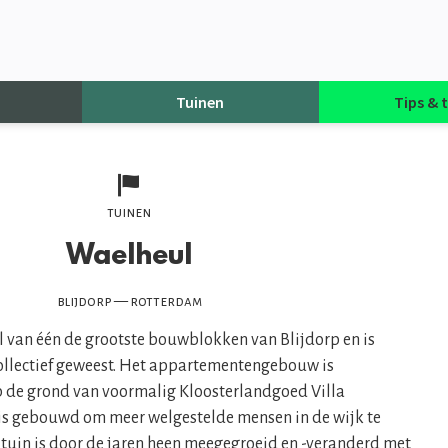
g
Tuinen
Tips & t
tuinen
Waelheul
blijdorp — rotterdam
 van één de grootste bouwblokken van Blijdorp en is
ollectief geweest. Het appartementengebouw is
p de grond van voormalig Kloosterlandgoed Villa
is gebouwd om meer welgestelde mensen in de wijk te
 tuin is door de jaren heen meegegroeid en -veranderd met