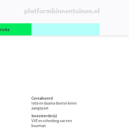
platformbinnentuinen.nl
ricks
Evenementen
Gerealiseerd
1959 en daarna diverse keren
aangepast
Investeerder(s)
VVE en schenking van een
buurman