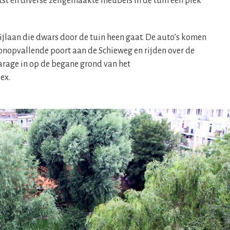
t en diverse zelfgemaakte meubels in de tuin een plek
ijlaan die dwars door de tuin heen gaat. De auto’s komen
n onopvallende poort aan de Schieweg en rijden over de
arage in op de begane grond van het
ex.