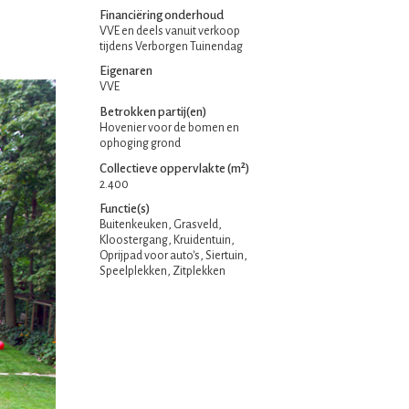
Financiëring onderhoud
VVE en deels vanuit verkoop
tijdens Verborgen Tuinendag
Eigenaren
VVE
Betrokken partij(en)
Hovenier voor de bomen en
ophoging grond
Collectieve oppervlakte (m²)
2.400
Functie(s)
Buitenkeuken, Grasveld,
Kloostergang, Kruidentuin,
Oprijpad voor auto's, Siertuin,
Speelplekken, Zitplekken