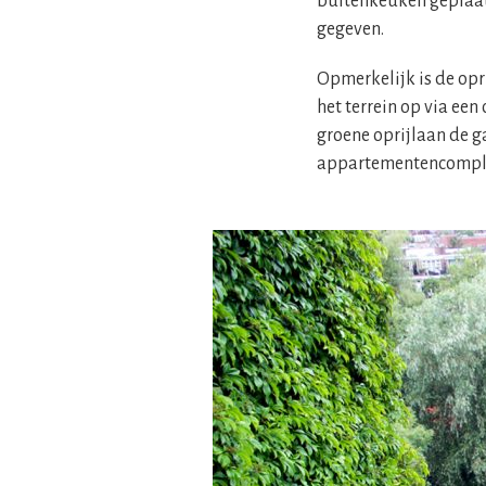
buitenkeuken geplaats
gegeven.
Opmerkelijk is de opr
het terrein op via ee
groene oprijlaan de g
appartementencompl