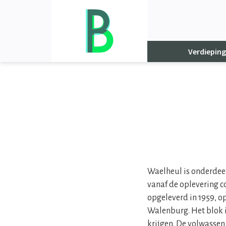
Go
to
homepage
Verdiepin
Waelheul is onderdeel
vanaf de oplevering c
opgeleverd in 1959, o
Walenburg. Het blok 
krijgen. De volwassen