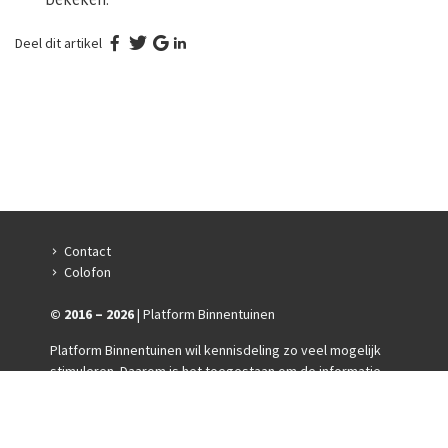
bekeken.
Deel dit artikel
Contact
Colofon
© 2016 – 2026
| Platform Binnentuinen
Platform Binnentuinen wil kennisdeling zo veel mogelijk
stimuleren. Daarom is het toegestaan om de informatie
op deze site te gebruiken en/of te delen met anderen.
Wel verzoeken wij je om altijd duidelijk Platform
Binnentuinen als bron te vermelden.