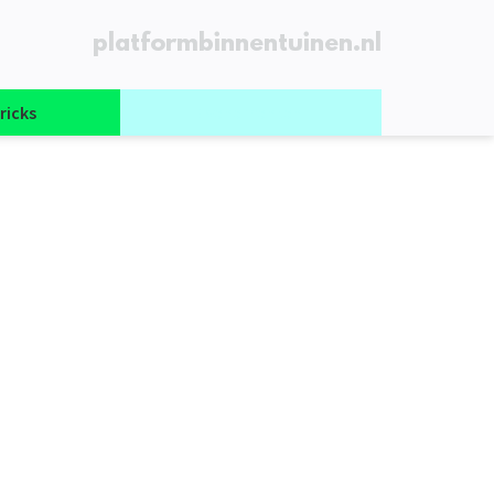
platformbinnentuinen.nl
ricks
Evenementen